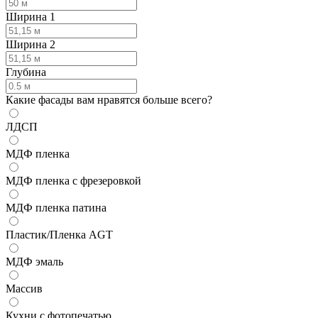
Ширина 1
Ширина 2
Глубина
Какие фасады вам нравятся больше всего?
ЛДСП
МДФ пленка
МДФ пленка с фрезеровкой
МДФ пленка патина
Пластик/Пленка AGT
МДФ эмаль
Массив
Кухни с фотопечатью