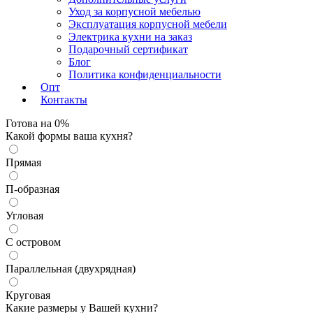
Уход за корпусной мебелью
Эксплуатация корпусной мебели
Электрика кухни на заказ
Подарочный сертификат
Блог
Политика конфиденциальности
Опт
Контакты
Готова на
0
%
Какой формы ваша кухня?
Прямая
П-образная
Да
Угловая
С островом
Изменить
Параллельная (двухрядная)
Круговая
Какие размеры у Вашей кухни?