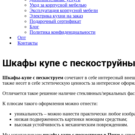
Уход за корпусной мебелью
Эксплуатация корпусной мебели
Электрика кухни на заказ
Подарочный сертификат
Блог
Политика конфиденциальности
Опт
Контакты
Шкафы купе с пескоструйны
Шкафы-купе с пескоструем
сочетают в себе интересный внеш
также несет в себе эстетическую ценность за интересное оформ
Отличается такое решение наличие стеклянных/зеркальных фас
К плюсам такого оформления можно отнести:
уникальность – можно нанести практически любое изобр
низкая подверженность картинки моющим средствам;
высокая устойчивость к механическим повреждениям.
Мы изготавливаем
шкафы-купе с пескоструем в Пензе
в стро