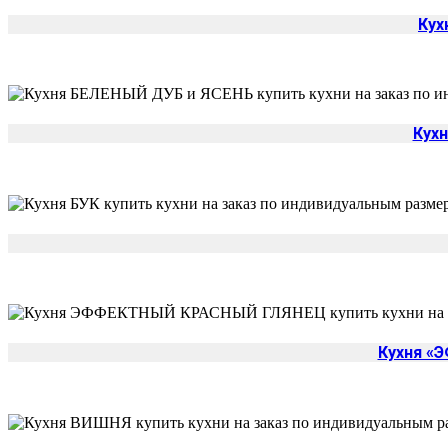
Кух
Кух
Кухня «