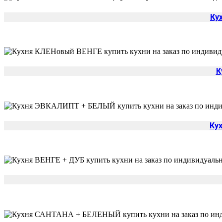
Ку
К
Ку