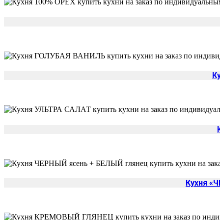
К
Кухня «