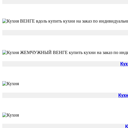
Ку
Кух
К