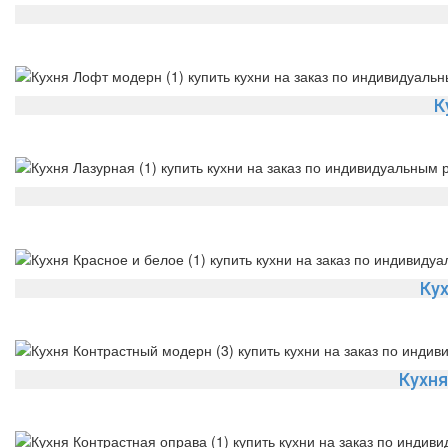
К
Кух
Кухн