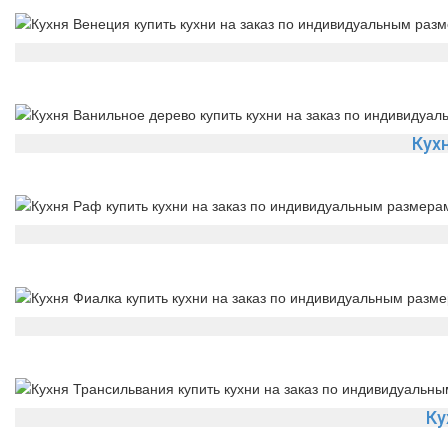
Кух
Ку