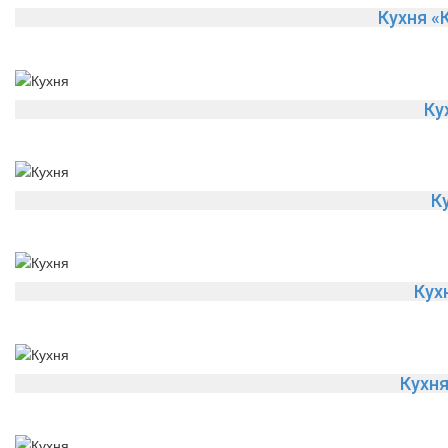
Кухня «
Ку
К
Кух
Кухн