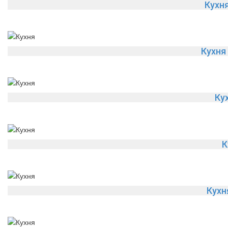
Кухн
Кухня
Ку
К
Кух