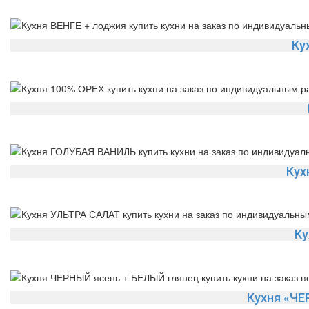
Ку
Кух
Ку
Кухня «ЧЕ