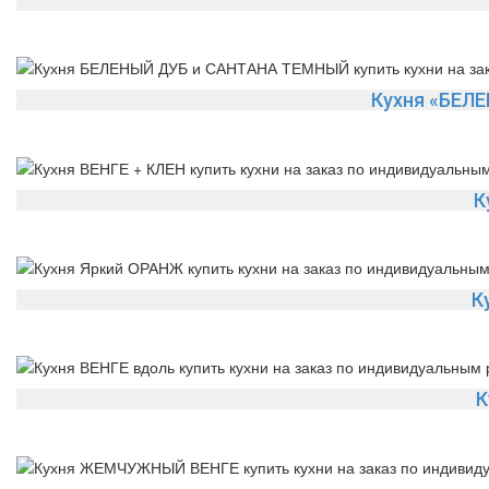
Кухня «БЕЛ
К
К
К