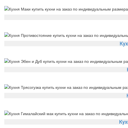
Ку
Кух