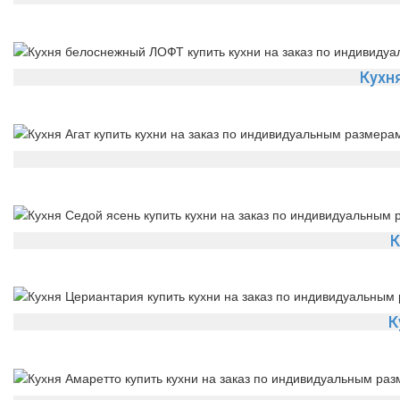
Кухн
К
К