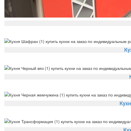
Ку
Кухн
Ку