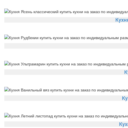
Кухн
К
Ку
Кух