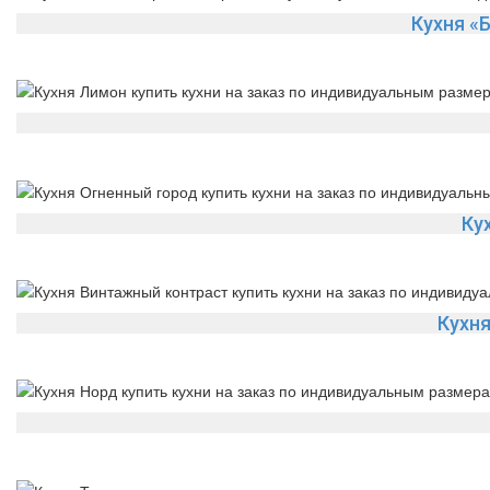
Кухня «
Ку
Кухн