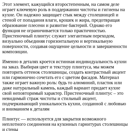
Этот элемент, кажущийся второстепенным, на самом деле
играет ключевую роль в поддержании чистоты и гигиены на
кухне. Он надежно защищает стык между столешницей и
стеной от попадания влаги, крошек и жира, предотвращая
образование плесени и развитие бактерий. Однако его
функция не ограничивается только практичностью.
Пристеночный плинтус служит элегантным переходом,
визуально объединяя горизонтальную и вертикальную
поверхности, создавая ощущение цельности и завершенности
композиции.
Именно в деталях кроется истинная индивидуальность кухни
на заказ. Выбирая цвет и текстуру плинтуса, мы можем
повторить оттенок столешницы, создать контрастный акцент
или гармонично сочетать его с цветом фасадов. Материал
также играет важную роль: будь то алюминий, пластик или
даже натуральный камень, каждый вариант придает кухне
свой неповторимый характер. Пристеночный плинтус – это
невидимый страж чистоты и стильный акцент,
подчеркивающий уникальность кухни, созданной с любовью
и вниманием к деталям
Плинтус — используется для закрытия возможного
неплотного соединения на кухонных гарнитурах столешницы
и стены