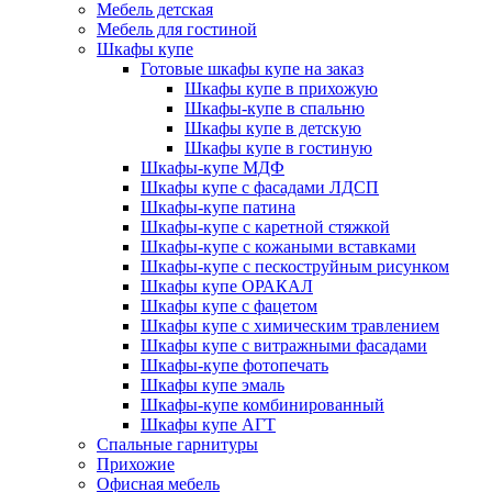
Мебель детская
Мебель для гостиной
Шкафы купе
Готовые шкафы купе на заказ
Шкафы купе в прихожую
Шкафы-купе в спальню
Шкафы купе в детскую
С островом
МДФ пленка патина
Хай-тек
Шкафы купе в гостиную
Шкафы-купе МДФ
Посудомоечная машина
Шкафы купе с фасадами ЛДСП
Шкафы-купе патина
Шкафы-купе с каретной стяжкой
Шкафы-купе с кожаными вставками
Шкафы-купе с пескоструйным рисунком
Шкафы купе ОРАКАЛ
Шкафы купе с фацетом
Шкафы купе с химическим травлением
Шкафы купе с витражными фасадами
Шкафы-купе фотопечать
Шкафы купе эмаль
Параллельная (двухрядная)
Пластик/Пленка AGT
Скандинавский
Шкафы-купе комбинированный
Шкафы купе АГТ
Холодильник
Спальные гарнитуры
Прихожие
Офисная мебель