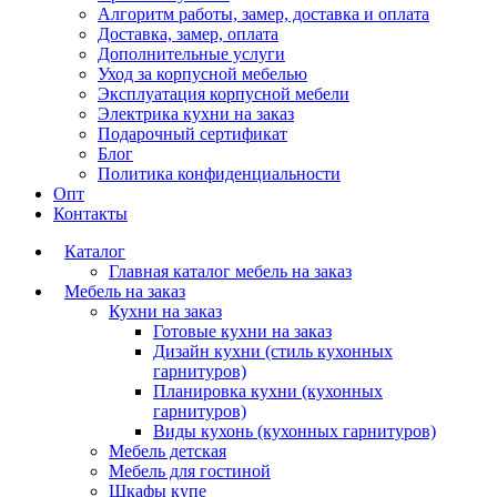
Алгоритм работы, замер, доставка и оплата
Доставка, замер, оплата
Дополнительные услуги
Уход за корпусной мебелью
Эксплуатация корпусной мебели
Электрика кухни на заказ
Подарочный сертификат
Блог
Политика конфиденциальности
Опт
Кухни с фотопечатью
Английский
Контакты
Каталог
Главная каталог мебель на заказ
Мебель на заказ
Кухни на заказ
Готовые кухни на заказ
Дизайн кухни (стиль кухонных
гарнитуров)
Планировка кухни (кухонных
гарнитуров)
Виды кухонь (кухонных гарнитуров)
Мебель детская
Мебель для гостиной
Шкафы купе