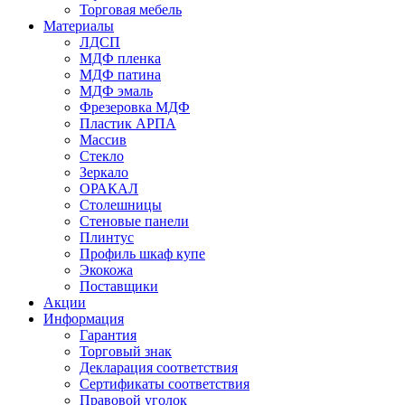
Торговая мебель
Материалы
ЛДСП
МДФ пленка
МДФ патина
МДФ эмаль
Фрезеровка МДФ
Пластик АРПА
Массив
Круговая
МДФ эмаль
Арт-деко
Стекло
Бутылочница
Зеркало
ОРАКАЛ
Столешницы
Стеновые панели
Плинтус
Профиль шкаф купе
Экокожа
Поставщики
Акции
Информация
Гарантия
Торговый знак
Массив
Шебби-шик
Декларация соответствия
Сертификаты соответствия
Правовой уголок