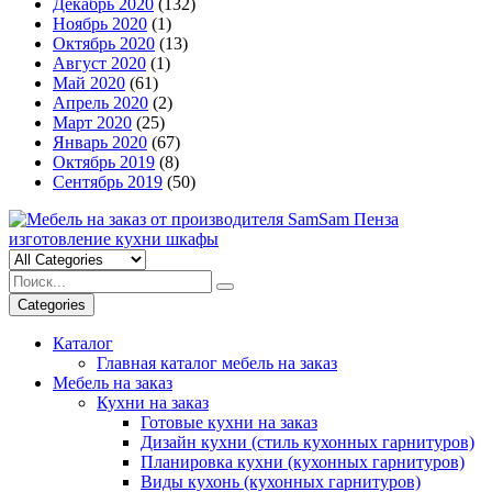
Декабрь 2020
(132)
Ноябрь 2020
(1)
Глубина
Сторона 1
Ширина по короткой стороне
Ширина
Ширина 1
Ширина 1
Октябрь 2020
(13)
Август 2020
(1)
Май 2020
(61)
Апрель 2020
(2)
П-образная
МДФ пленка
Классика
Март 2020
(25)
Вытяжка
Высота 1
Сторона 2
Ширина по длинной стороне
Ширина острова
Ширина 2
Ширина 2
Январь 2020
(67)
Октябрь 2019
(8)
Сентябрь 2019
(50)
Высота 2
Сторона 3
Глубина
Глубина
Глубина
Глубина
Categories
Каталог
Главная каталог мебель на заказ
Угловая
МДФ пленка с фрезеровкой
Прованс
Мебель на заказ
Микроволновая печь
Кухни на заказ
Готовые кухни на заказ
Дизайн кухни (стиль кухонных гарнитуров)
Планировка кухни (кухонных гарнитуров)
Виды кухонь (кухонных гарнитуров)