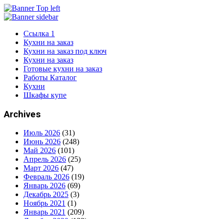
Готова на
0
%
Ссылка 1
Кухни на заказ
Кухни на заказ под ключ
Есть
Хочу вызвать замерщика (БЕСПЛАТНО)
БЕСПЛАТНАЯ ДОСТАВКА (в черте города)
Кухни на заказ
Готовые кухни на заказ
от 50 000 ₽ до 100 000 ₽
Работы Каталог
Нет, нужен дизайнер
Через месяц
Заберу самостоятельно
Кухни
от 100 000 ₽ до 200 000 ₽
Шкафы купе
От 1 до 2 месяцев
Живу за городом
Имя
свыше 200 000 ₽
Archives
От 2 до 3 месяцев
Июль 2026
(31)
Не срочно. Пока только прицениваюсь
Июнь 2026
(248)
Прямая
ЛДСП
Нужен совет дизайнера
Май 2026
(101)
Телефон
Апрель 2026
(25)
Варочная панель
Март 2026
(47)
Февраль 2026
(19)
Январь 2026
(69)
Ширина
Высота
Высота
Высота
Высота
Высота
Декабрь 2025
(3)
Ноябрь 2021
(1)
Январь 2021
(209)