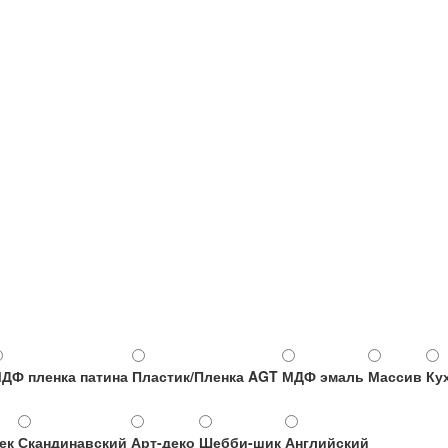
ДФ пленка патина
Пластик/Пленка AGT
МДФ эмаль
Массив
Ку
ек
Скандинавский
Арт-деко
Шебби-шик
Английский