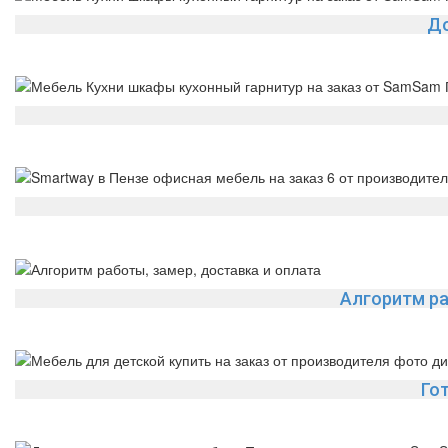
До
Алгоритм ра
Го