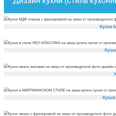
Дизайн кухни (стиль кухон
Кухни 
Кухн
Кухн