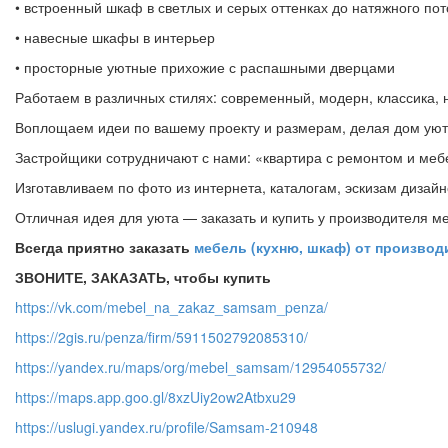
• встроенный шкаф в светлых и серых оттенках до натяжного пот
• навесные шкафы в интерьер
• просторные уютные прихожие с распашными дверцами
Работаем в различных стилях: современный, модерн, классика, 
Воплощаем идеи по вашему проекту и размерам, делая дом ую
Застройщики сотрудничают с нами: «квартира с ремонтом и меб
Изготавливаем по фото из интернета, каталогам, эскизам дизайн
Отличная идея для уюта — заказать и купить у производителя м
Всегда приятно заказать
мебель (кухню, шкаф) от производ
ЗВОНИТЕ, ЗАКАЗАТЬ, чтобы купить
https://vk.com/mebel_na_zakaz_samsam_penza/
https://2gis.ru/penza/firm/5911502792085310/
https://yandex.ru/maps/org/mebel_samsam/12954055732/
https://maps.app.goo.gl/8xzUiy2ow2Atbxu29
https://uslugi.yandex.ru/profile/Samsam-210948