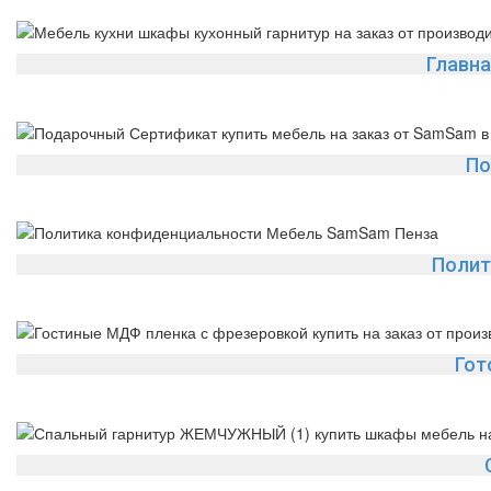
Главна
По
Полит
Гот