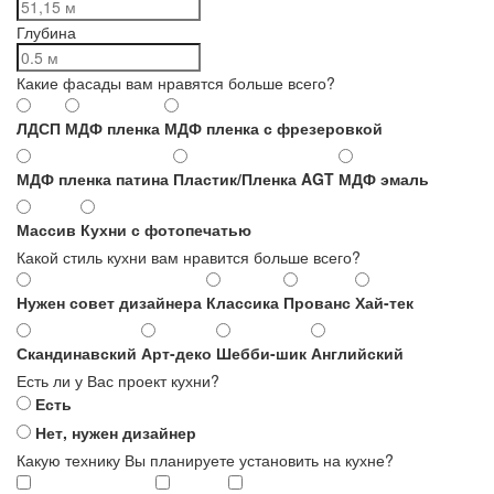
Глубина
Какие фасады вам нравятся больше всего?
ЛДСП
МДФ пленка
МДФ пленка с фрезеровкой
МДФ пленка патина
Пластик/Пленка AGT
МДФ эмаль
Массив
Кухни с фотопечатью
Какой стиль кухни вам нравится больше всего?
Нужен совет дизайнера
Классика
Прованс
Хай-тек
Скандинавский
Арт-деко
Шебби-шик
Английский
Есть ли у Вас проект кухни?
Есть
Нет, нужен дизайнер
Какую технику Вы планируете установить на кухне?