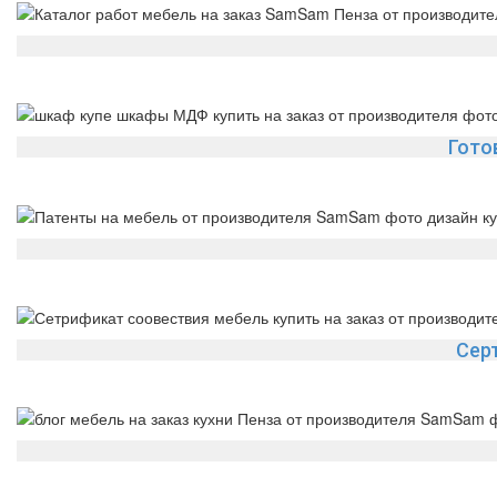
Гото
Сер