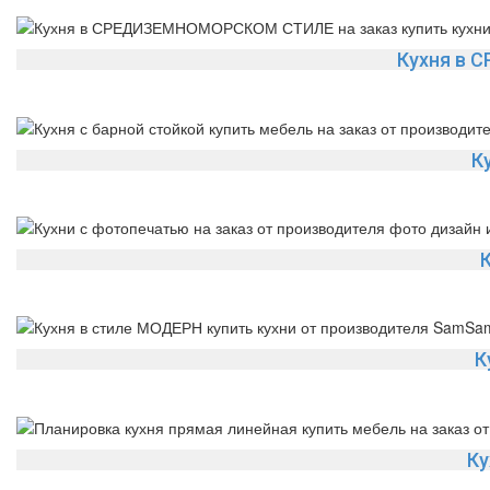
Кухня в
К
К
Ку