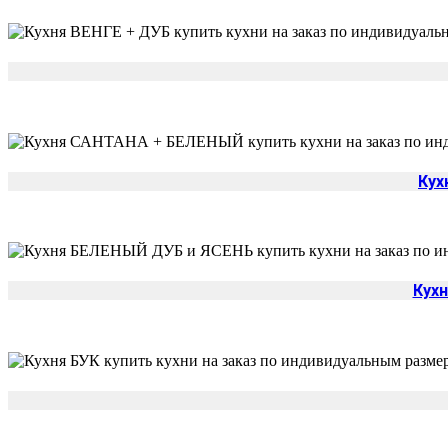
Кух
Кух