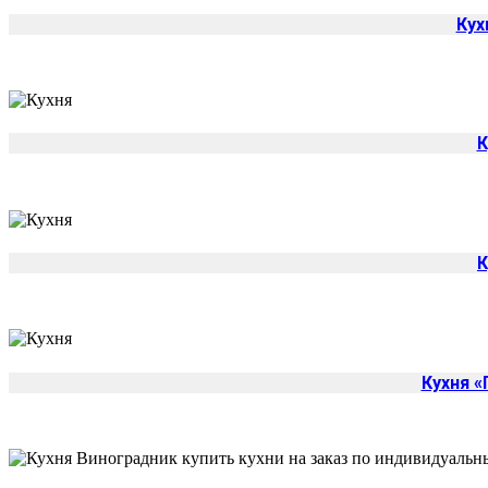
Кух
К
К
Кухня 