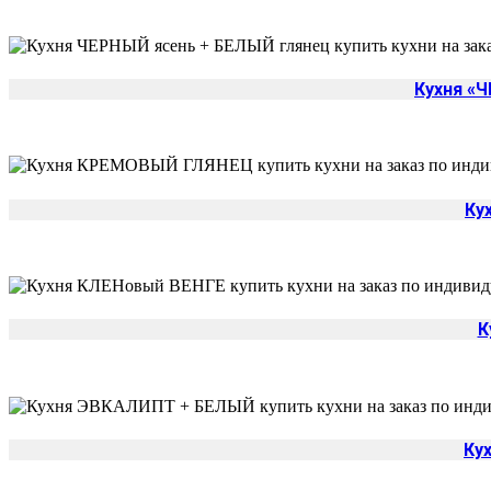
Кухня «
Ку
К
Ку