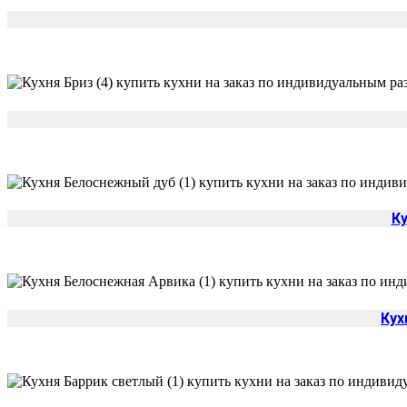
К
Кух