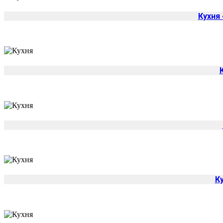
Кухня
К