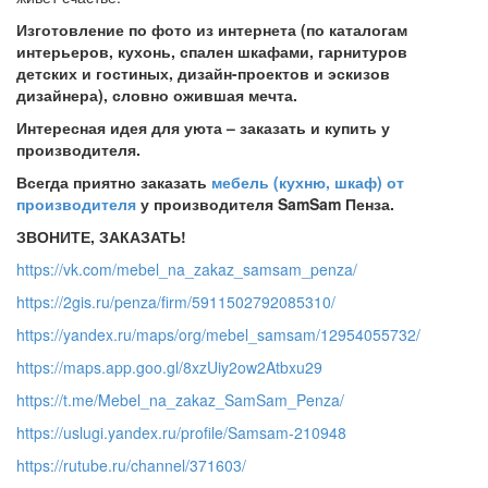
Изготовление по фото из интернета (по каталогам
интерьеров, кухонь, спален шкафами, гарнитуров
детских и гостиных, дизайн-проектов и эскизов
дизайнера), словно ожившая мечта.
Интересная идея для уюта – заказать и купить у
производителя.
Всегда приятно заказать
мебель (кухню, шкаф) от
производителя
у производителя SamSam Пенза.
ЗВОНИТЕ, ЗАКАЗАТЬ!
https://vk.com/mebel_na_zakaz_samsam_penza/
https://2gis.ru/penza/firm/5911502792085310/
https://yandex.ru/maps/org/mebel_samsam/12954055732/
https://maps.app.goo.gl/8xzUiy2ow2Atbxu29
https://t.me/Mebel_na_zakaz_SamSam_Penza/
https://uslugi.yandex.ru/profile/Samsam-210948
https://rutube.ru/channel/371603/