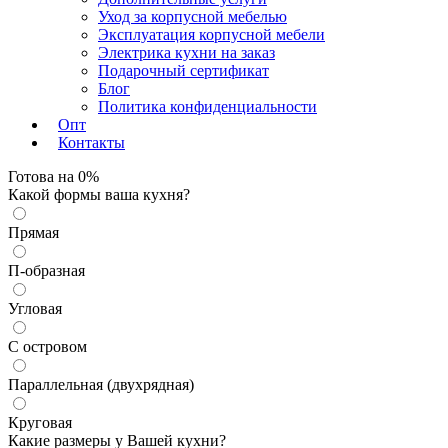
Уход за корпусной мебелью
Эксплуатация корпусной мебели
Электрика кухни на заказ
Подарочный сертификат
Блог
Политика конфиденциальности
Опт
Контакты
Готова на
0
%
Какой формы ваша кухня?
Прямая
Да
П-образная
Угловая
Изменить
С островом
Параллельная (двухрядная)
Круговая
Какие размеры у Вашей кухни?