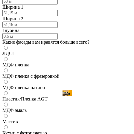
Ширина 1
Ширина 2
Глубина
Какие фасады вам нравятся больше всего?
ЛДСП
МДФ пленка
МДФ пленка с фрезеровкой
МДФ пленка патина
Пластик/Пленка AGT
МДФ эмаль
Массив
Кухни с фотопечатью