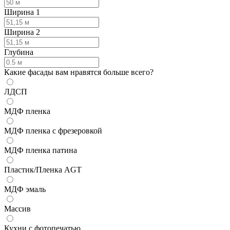
Ширина 1
Ширина 2
Глубина
Какие фасады вам нравятся больше всего?
ЛДСП
МДФ пленка
МДФ пленка с фрезеровкой
МДФ пленка патина
Пластик/Пленка AGT
МДФ эмаль
Массив
Кухни с фотопечатью