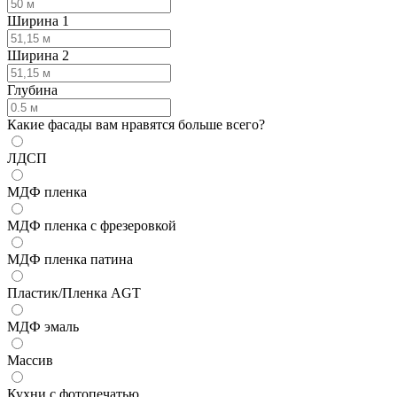
Ширина 1
Ширина 2
Глубина
Какие фасады вам нравятся больше всего?
ЛДСП
МДФ пленка
МДФ пленка с фрезеровкой
МДФ пленка патина
Пластик/Пленка AGT
МДФ эмаль
Массив
Кухни с фотопечатью