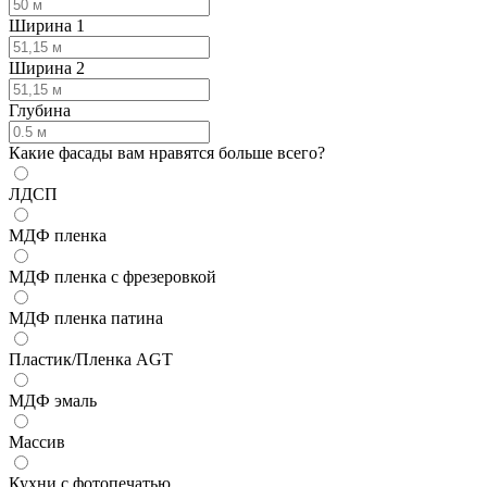
Ширина 1
Ширина 2
Глубина
Какие фасады вам нравятся больше всего?
ЛДСП
МДФ пленка
МДФ пленка с фрезеровкой
МДФ пленка патина
Пластик/Пленка AGT
МДФ эмаль
Массив
Кухни с фотопечатью