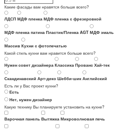
Какие фасады вам нравятся больше всего?
ЛДСП
МДФ пленка
МДФ пленка с фрезеровкой
МДФ пленка патина
Пластик/Пленка AGT
МДФ эмаль
Массив
Кухни с фотопечатью
Какой стиль кухни вам нравится больше всего?
Нужен совет дизайнера
Классика
Прованс
Хай-тек
Скандинавский
Арт-деко
Шебби-шик
Английский
Есть ли у Вас проект кухни?
Есть
Нет, нужен дизайнер
Какую технику Вы планируете установить на кухне?
Варочная панель
Вытяжка
Микроволновая печь