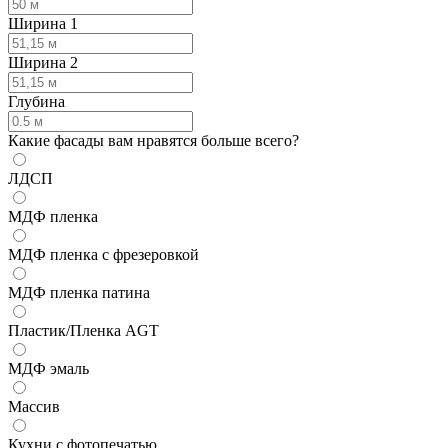
Ширина 1
Ширина 2
Глубина
Какие фасады вам нравятся больше всего?
ЛДСП
МДФ пленка
МДФ пленка с фрезеровкой
МДФ пленка патина
Пластик/Пленка AGT
МДФ эмаль
Массив
Кухни с фотопечатью