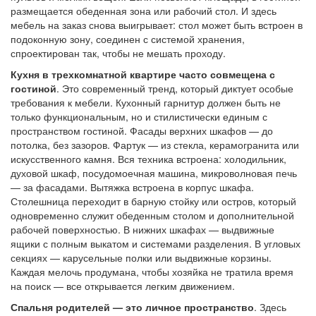
размещается обеденная зона или рабочий стол. И здесь
мебель на заказ снова выигрывает: стол может быть встроен в
подоконную зону, соединен с системой хранения,
спроектирован так, чтобы не мешать проходу.
Кухня в трехкомнатной квартире часто совмещена с
гостиной
. Это современный тренд, который диктует особые
требования к мебели. Кухонный гарнитур должен быть не
только функциональным, но и стилистически единым с
пространством гостиной. Фасады верхних шкафов — до
потолка, без зазоров. Фартук — из стекла, керамогранита или
искусственного камня. Вся техника встроена: холодильник,
духовой шкаф, посудомоечная машина, микроволновая печь
— за фасадами. Вытяжка встроена в корпус шкафа.
Столешница переходит в барную стойку или остров, который
одновременно служит обеденным столом и дополнительной
рабочей поверхностью. В нижних шкафах — выдвижные
ящики с полным выкатом и системами разделения. В угловых
секциях — карусельные полки или выдвижные корзины.
Каждая мелочь продумана, чтобы хозяйка не тратила время
на поиск — все открывается легким движением.
Спальня родителей — это личное пространство
. Здесь