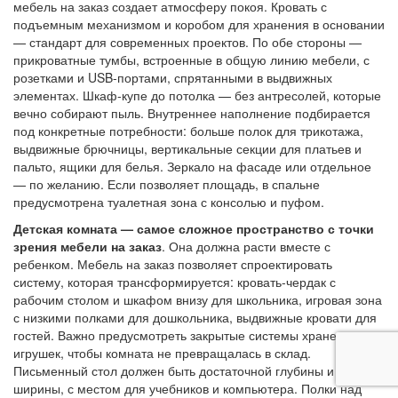
мебель на заказ создает атмосферу покоя. Кровать с
подъемным механизмом и коробом для хранения в основании
— стандарт для современных проектов. По обе стороны —
прикроватные тумбы, встроенные в общую линию мебели, с
розетками и USB-портами, спрятанными в выдвижных
элементах. Шкаф-купе до потолка — без антресолей, которые
вечно собирают пыль. Внутреннее наполнение подбирается
под конкретные потребности: больше полок для трикотажа,
выдвижные брючницы, вертикальные секции для платьев и
пальто, ящики для белья. Зеркало на фасаде или отдельное
— по желанию. Если позволяет площадь, в спальне
предусмотрена туалетная зона с консолью и пуфом.
Детская комната — самое сложное пространство с точки
зрения мебели
на заказ
. Она должна расти вместе с
ребенком. Мебель на заказ позволяет спроектировать
систему, которая трансформируется: кровать-чердак с
рабочим столом и шкафом внизу для школьника, игровая зона
с низкими полками для дошкольника, выдвижные кровати для
гостей. Важно предусмотреть закрытые системы хранения для
игрушек, чтобы комната не превращалась в склад.
Письменный стол должен быть достаточной глубины и
ширины, с местом для учебников и компьютера. Полки над