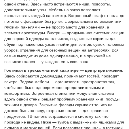
одной стены. Здесь часто встречаются ниши, повороты,
дополнительные углы. Мебель на заказ позволяет
использовать каждый сантиметр. Встроенный шкаф от пола до
потолка с фасадами без ручек, с зеркальными вставками или
глухими панелями — не просто место для хранения, а
элемент архитектуры. Внутри — продуманная система: секции
для верхней одежды на плечиках, выдвижные корзины для
обуви под наклоном, узкие ячейки для зонтов, сумок, головных
уборов, отделения для сезонных вещей на антресолях. Вся
семья выходит из дома одновременно, и в прихожей не
возникает хаоса — у каждого есть своя зона.
Гостиная в трехкомнатной квартире — центр притяжения
.
Здесь собираются домочадцы, принимают гостей, проводят
вечера. Задача мебели — организовать пространство так,
чтобы оно было одновременно представительным и
комфортным. Встроенная стенка или модульная система
вдоль одной стены решает проблему хранения книг, посуды,
техники и декора. Закрытые фасады скрывают то, что не
должно быть на виду, открытые полки — для красивых
предметов. ТВ-панель встраивается в систему так, что
провода не видны. Ниже — тумба с выдвижными ящиками для
пультов и мелких вещей. Если позволяет площадь, в гостиной