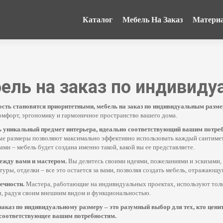
Каталог
Мебель На Заказ
Матери
бель на заказ по индивид
ость становятся приоритетными, мебель на заказ по индивидуальным разм
комфорт, эргономику и гармоничное пространство вашего дома.
ть уникальный предмет интерьера, идеально соответствующий вашим потре
е размеры позволяют максимально эффективно использовать каждый сантимет
 – мебель будет создана именно такой, какой вы ее представляете.
между вами и мастером.
Вы делитесь своими идеями, пожеланиями и эскизами, 
ры, отделки – все это остается за вами, позволяя создать мебель, отражающ
вечности.
Мастера, работающие на индивидуальных проектах, используют толь
ды, радуя своим внешним видом и функциональностью.
 заказ по индивидуальному размеру – это разумный выбор для тех, кто цен
 соответствующее вашим потребностям.