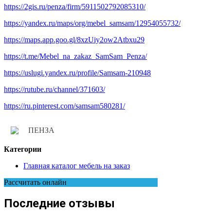
https://2gis.ru/penza/firm/5911502792085310/
https://yandex.ru/maps/org/mebel_samsam/12954055732/
https://maps.app.goo.gl/8xzUiy2ow2Atbxu29
https://t.me/Mebel_na_zakaz_SamSam_Penza/
https://uslugi.yandex.ru/profile/Samsam-210948
https://rutube.ru/channel/371603/
https://ru.pinterest.com/samsam580281/
ПЕНЗА
Категории
Главная каталог мебель на заказ
Рассчитать онлайн
Последние отзывы