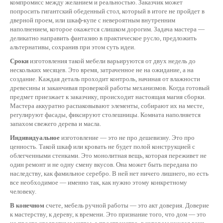
компромисс между желанием и реальностью. Заказчик может
попросить гигантский обеденный стол, который в итоге не пройдет в
дверной проем, или шкаф-купе с невероятным внутренним
наполнением, которое окажется слишком дорогим. Задача мастера —
деликатно направить фантазию в практическое русло, предложить
альтернативы, сохранив при этом суть идеи.
Сроки
изготовления такой мебели варьируются от двух недель до
нескольких месяцев. Это время, затраченное не на ожидание, а на
создание. Каждая деталь проходит контроль, начиная от влажности
древесины и заканчивая проверкой работы механизмов. Когда готовый
предмет приезжает к заказчику, происходит настоящая магия сборки.
Мастера аккуратно распаковывают элементы, собирают их на месте,
регулируют фасады, фиксируют столешницы. Комната наполняется
запахом свежего дерева и масла.
Индивидуальное
изготовление — это не про дешевизну. Это про
ценность. Такой шкаф или кровать не будет полой конструкцией с
облегченными стенками. Это монолитная вещь, которая переживет не
один ремонт и не одну смену вкусов. Она может быть передана по
наследству, как фамильное серебро. В ней нет ничего лишнего, но есть
все необходимое — именно так, как нужно этому конкретному
человеку.
В конечном
счете, мебель ручной работы — это акт доверия. Доверие
к мастерству, к дереву, к времени. Это признание того, что дом — это