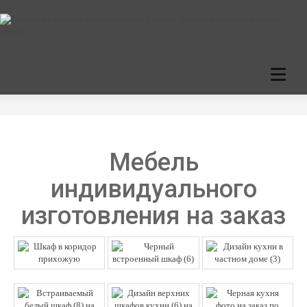
C
a
t
e
g
o
r
Мебель
i
e
индивидуального
s
изготовления на заказ