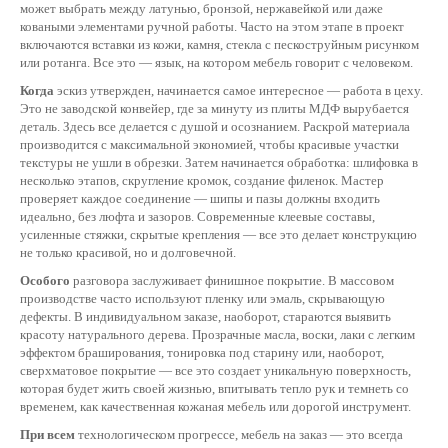
может выбрать между латунью, бронзой, нержавейкой или даже
коваными элементами ручной работы. Часто на этом этапе в проект
включаются вставки из кожи, камня, стекла с пескоструйным рисунком
или ротанга. Все это — язык, на котором мебель говорит с человеком.
Когда
эскиз утвержден, начинается самое интересное — работа в цеху.
Это не заводской конвейер, где за минуту из плиты МДФ вырубается
деталь. Здесь все делается с душой и осознанием. Раскрой материала
производится с максимальной экономией, чтобы красивые участки
текстуры не ушли в обрезки. Затем начинается обработка: шлифовка в
несколько этапов, скругление кромок, создание филенок. Мастер
проверяет каждое соединение — шипы и пазы должны входить
идеально, без люфта и зазоров. Современные клеевые составы,
усиленные стяжки, скрытые крепления — все это делает конструкцию
не только красивой, но и долговечной.
Особого
разговора заслуживает финишное покрытие. В массовом
производстве часто используют пленку или эмаль, скрывающую
дефекты. В индивидуальном заказе, наоборот, стараются выявить
красоту натурального дерева. Прозрачные масла, воски, лаки с легким
эффектом браширования, тонировка под старину или, наоборот,
сверхматовое покрытие — все это создает уникальную поверхность,
которая будет жить своей жизнью, впитывать тепло рук и темнеть со
временем, как качественная кожаная мебель или дорогой инструмент.
При всем
технологическом прогрессе, мебель на заказ — это всегда