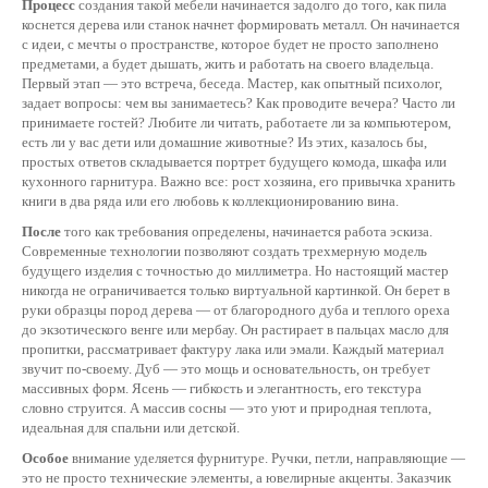
Процесс
создания такой мебели начинается задолго до того, как пила
коснется дерева или станок начнет формировать металл. Он начинается
с идеи, с мечты о пространстве, которое будет не просто заполнено
предметами, а будет дышать, жить и работать на своего владельца.
Первый этап — это встреча, беседа. Мастер, как опытный психолог,
задает вопросы: чем вы занимаетесь? Как проводите вечера? Часто ли
принимаете гостей? Любите ли читать, работаете ли за компьютером,
есть ли у вас дети или домашние животные? Из этих, казалось бы,
простых ответов складывается портрет будущего комода, шкафа или
кухонного гарнитура. Важно все: рост хозяина, его привычка хранить
книги в два ряда или его любовь к коллекционированию вина.
После
того как требования определены, начинается работа эскиза.
Современные технологии позволяют создать трехмерную модель
будущего изделия с точностью до миллиметра. Но настоящий мастер
никогда не ограничивается только виртуальной картинкой. Он берет в
руки образцы пород дерева — от благородного дуба и теплого ореха
до экзотического венге или мербау. Он растирает в пальцах масло для
пропитки, рассматривает фактуру лака или эмали. Каждый материал
звучит по-своему. Дуб — это мощь и основательность, он требует
массивных форм. Ясень — гибкость и элегантность, его текстура
словно струится. А массив сосны — это уют и природная теплота,
идеальная для спальни или детской.
Особое
внимание уделяется фурнитуре. Ручки, петли, направляющие —
это не просто технические элементы, а ювелирные акценты. Заказчик