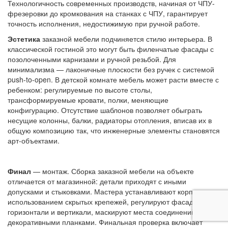
Технологичность современных производств, начиная от ЧПУ-
фрезеровки до кромкования на станках с ЧПУ, гарантирует
точность исполнения, недостижимую при ручной работе.
Эстетика
заказной мебели подчиняется стилю интерьера. В
классической гостиной это могут быть филенчатые фасады с
позолоченными карнизами и ручной резьбой. Для
минимализма — лаконичные плоскости без ручек с системой
push-to-open. В детской комнате мебель может расти вместе с
ребенком: регулируемые по высоте столы,
трансформируемые кровати, полки, меняющие
конфигурацию. Отсутствие шаблонов позволяет обыграть
несущие колонны, балки, радиаторы отопления, вписав их в
общую композицию так, что инженерные элементы становятся
арт-объектами.
Финал
— монтаж. Сборка заказной мебели на объекте
отличается от магазинной: детали приходят с иными
допусками и стыковками. Мастера устанавливают корпуса с
использованием скрытых крепежей, регулируют фасады по
горизонтали и вертикали, маскируют места соединений
декоративными планками. Финальная проверка включает