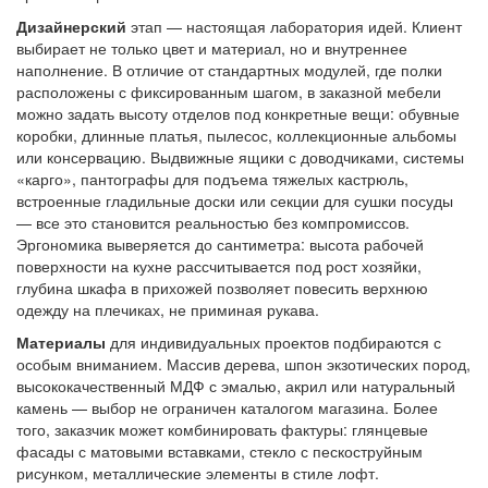
Дизайнерский
этап — настоящая лаборатория идей. Клиент
выбирает не только цвет и материал, но и внутреннее
наполнение. В отличие от стандартных модулей, где полки
расположены с фиксированным шагом, в заказной мебели
можно задать высоту отделов под конкретные вещи: обувные
коробки, длинные платья, пылесос, коллекционные альбомы
или консервацию. Выдвижные ящики с доводчиками, системы
«карго», пантографы для подъема тяжелых кастрюль,
встроенные гладильные доски или секции для сушки посуды
— все это становится реальностью без компромиссов.
Эргономика выверяется до сантиметра: высота рабочей
поверхности на кухне рассчитывается под рост хозяйки,
глубина шкафа в прихожей позволяет повесить верхнюю
одежду на плечиках, не приминая рукава.
Материалы
для индивидуальных проектов подбираются с
особым вниманием. Массив дерева, шпон экзотических пород,
высококачественный МДФ с эмалью, акрил или натуральный
камень — выбор не ограничен каталогом магазина. Более
того, заказчик может комбинировать фактуры: глянцевые
фасады с матовыми вставками, стекло с пескоструйным
рисунком, металлические элементы в стиле лофт.