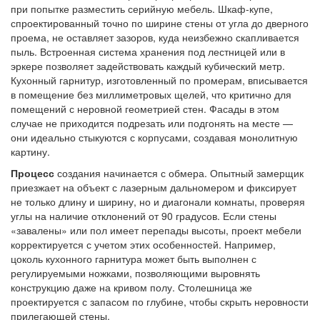
при попытке разместить серийную мебель. Шкаф-купе,
спроектированный точно по ширине стены от угла до дверного
проема, не оставляет зазоров, куда неизбежно скапливается
пыль. Встроенная система хранения под лестницей или в
эркере позволяет задействовать каждый кубический метр.
Кухонный гарнитур, изготовленный по промерам, вписывается
в помещение без миллиметровых щелей, что критично для
помещений с неровной геометрией стен. Фасады в этом
случае не приходится подрезать или подгонять на месте —
они идеально стыкуются с корпусами, создавая монолитную
картину.
Процесс
создания начинается с обмера. Опытный замерщик
приезжает на объект с лазерным дальномером и фиксирует
не только длину и ширину, но и диагонали комнаты, проверяя
углы на наличие отклонений от 90 градусов. Если стены
«завалены» или пол имеет перепады высоты, проект мебели
корректируется с учетом этих особенностей. Например,
цоколь кухонного гарнитура может быть выполнен с
регулируемыми ножками, позволяющими выровнять
конструкцию даже на кривом полу. Столешница же
проектируется с запасом по глубине, чтобы скрыть неровности
прилегающей стены.