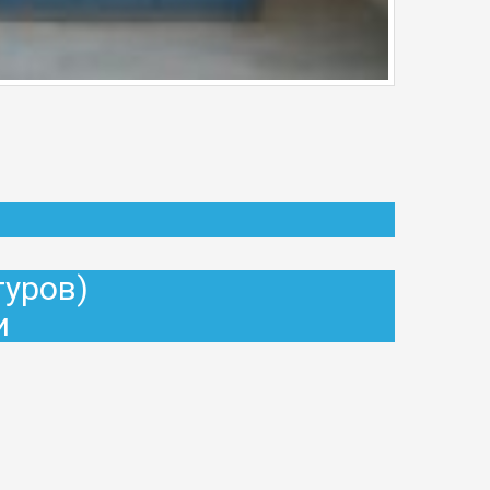
туров)
и