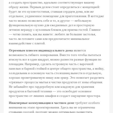
а создать пространство, идеально соответствующее вашему
образу жизни. Первым делом стоит определиться с концепцией:
будет ли это кухня-гостиная, ставшая сердцем дома, или же
отдельное, уединенное помещение для приготовления. В коттедже
часто можно позволить себе и то, и другое — небольшую
функциональную кухню для ежедневных дел и просторную
летнюю веранду с кухонным блоком для приема гостей. Главное
— четко понять, как вы живете: любите ли большие застолья,
часто ли готовите сами или предпочитаете минимальное
взаимодействие с плитой.
Огромным плюсом индивидуального дома
является
возможность гибкого зонирования. Вместо того чтобы пытаться
втиснуть все в один квадрат, можно разнести разные функции по
площадям. Например, сделать островную часть с варочной
панелью и барной стойкой в центре общего пространства, а мойку,
холодильник и основную часть столешниц вынести в отдельную,
хорошо проветриваемую нишу или эркер. Это помогает разделить
«грязные» процессы мытья и чистки продуктов от зоны общения.
Не забывайте про гардеробную или кладовую для хранения
продуктов и бытовой техники — это освободит основное
пространство от лишних шкафов и создаст ощущение простора.
Инженерные коммуникации в частном доме
требуют особого
внимания на этапе проектирования. Здесь вы не ограничены
стояками соседей, поэтому можно оптимально разместить