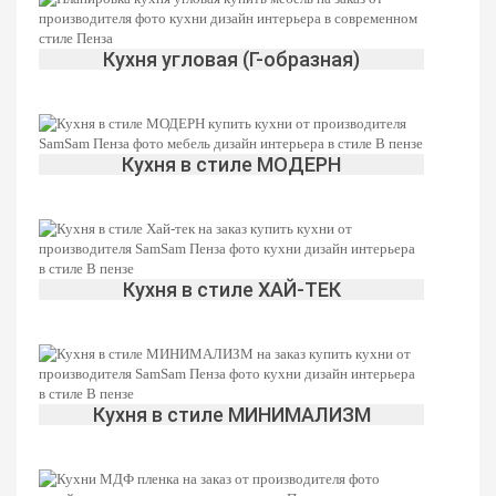
Кухня угловая (Г-образная)
Кухня в стиле МОДЕРН
С островом
МДФ пленка патина
Хай-тек
Посудомоечная машина
Кухня в стиле ХАЙ-ТЕК
Кухня в стиле МИНИМАЛИЗМ
Параллельная (двухрядная)
Пластик/Пленка AGT
Скандинавский
Холодильник