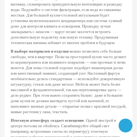
вытяжку, спланировать принудительную вентиляцию и разводку
воды. Подумайте о системе фильтрации, если вода из скважины
жесткая. Для большой кухни-столовой актуальным будет
установка мультизонального кондиционера или система «умный
дом» для контроля климата и освещения. Проводку лучше
закладывать с запасом — вдруг позже захочется встроить
дополнительную подсветку или новую технику. Продуманная
техническая начинка избавит от многих проблем в будущем.
В выборе материалов и отделки
можно позволить себе больше
свободы, чем в квартире. Полы на просторной кухне часто делают
из керамогранита или наливного покрытия — они прочные и легко
моются. Для зоны столовой хорошо подойдет инженерная доска
или качественный ламинат, создающий уют. Настенный фартук
необязательно делать стандартным — используйте декоративную
штукатурку, стекло или даже металл. Мебель может быть более
массивной и фундаментальной, так как перепланировка здесь —
дело редкое. При этом важно сохранить баланс: даже в большом
доме кухня не должна выглядеть пустой или казенной, ее
наполняют жизнью детали — открытые полки с красивой посудой,
живые растения у окна, текстиль.
Итоговую атмосферу создает освещение
. Одной люстрой в
Назад
Далее
центре потолка не обойтись. Скомбинируйте общий свет
(например, встроенные споты по периметру), точечную
подсветку рабочих поверхностей и декоративные светильники