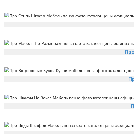
Про
П
П