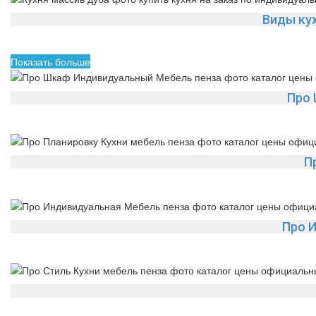
Виды кух
Показать больше
Про
П
Про 