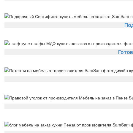
По
Готов