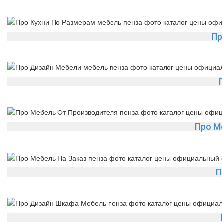
Пр
Про М
П