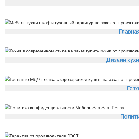
Главна
Дизайн кухн
Гото
Полит