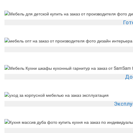
Гот
До
Эксплу