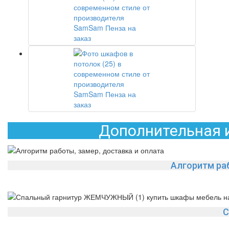
Дополнительная и
Алгоритм раб
С