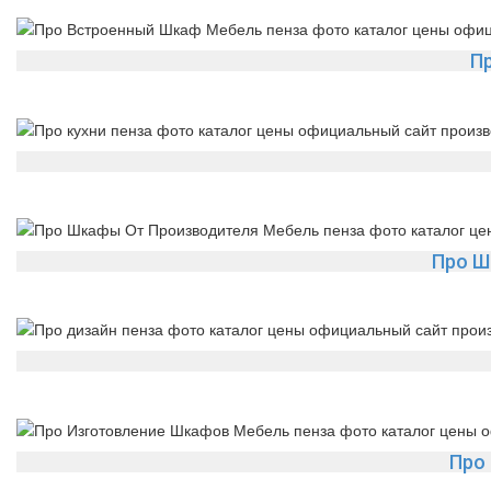
П
Про Ш
Про