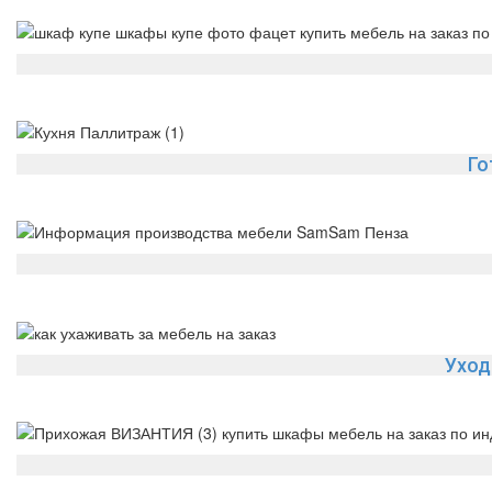
Го
Уход