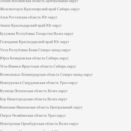
Лобня Московская область Центральный округ
Да
Изменить
Железногорск Красноярский край Сибирь округ
Азов Ростовская область Юг округ
Анапа Краснодарский край Юг округ
Бугульма Республика Татарстан Волга округ
Геленджик Краснодарский край Юг округ
Ухта Республика Коми Северо-запад округ
Юрга Кемеровская область Сибирь округ
Усть-Илимск Иркутская область Сибирь округ
Всеволожск Ленинградская область Северо-запад округ
Новоуральск Свердловская область Урал округ
Кузнецк Пензенская область Волга округ
Бор Нижегородская область Волга округ
Кинешма Ивановская область Центральный округ
Озерск Челябинская область Урал округ
Новотроицк Оренбургская область Волга округ