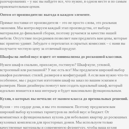
разочарованиях – у нас вы найдете все, что нужно, в одном месте и по самым
привлекательным ценам.
Оптом от производителя: выгода в каждом элементе.
Прямые поставки от производителя – это не просто слова, это реальная
экономия. Мы контролируем каждый этап производства, от выбора
материалов до финальной сборки, поэтому ручаемся за качество нашей
мебели. Отсутствие посредников позволяет нам предлагать вам цены, которые
вас приятно удивят. Забудьте о переплатах и скрытых комиссиях – с нами вы
получаете честную цену за отличный продукт.
Шкафы на любой вкус и цвет: от минимализма до роскошной классики.
Нужен шкаф в спальню, прихожую, гостиную? Шкаф-купе, угловой,
встроенный или распашной? У нас есть все! Мы предлагаем широкий выбор
шкафов различных стилей, размеров и конфигураций. А если вам нужно что-то
особенное, мы с радостью изготовим шкаф на заказ по вашим эскизам и
размерам. Наши дизайнеры помогут вам создать идеальный шкаф, который
идеально впишется в ваш интерьер и будет максимально функциональным.
Кухни, о которых вы мечтали: от эконом-класса до премиальных решений.
Кухня – это сердце дома, и мы это понимаем. Поэтому предлагаем вам
широкий выбор кухонных гарнитуров на любой вкус и бюджет. От
компактных и функциональных кухонь для небольших квартир до роскошных
кухонных комплексов для просторных домов. Мы используем только
качественные материалы и современную фурнитуру, чтобы ваша кухня