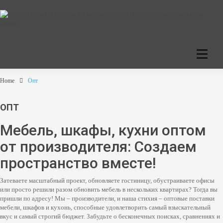
C
a
t
e
Home
Опт
g
o
r
ОПТ
i
e
Мебель, шкафы, кухни оптом
s
от производителя: Создаем
пространство вместе!
Затеваете масштабный проект, обновляете гостиницу, обустраиваете офисы
или просто решили разом обновить мебель в нескольких квартирах? Тогда вы
пришли по адресу! Мы – производители, и наша стихия – оптовые поставки
мебели, шкафов и кухонь, способные удовлетворить самый взыскательный
вкус и самый строгий бюджет. Забудьте о бесконечных поисках, сравнениях и