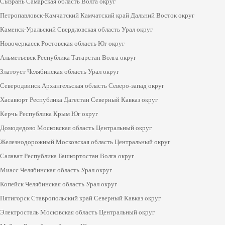
Сызрань Самарская область Волга округ
Петропавловск-Камчатский Камчатский край Дальний Восток округ
Каменск-Уральский Свердловская область Урал округ
Новочеркасск Ростовская область Юг округ
Альметьевск Республика Татарстан Волга округ
Златоуст Челябинская область Урал округ
Северодвинск Архангельская область Северо-запад округ
Хасавюрт Республика Дагестан Северный Кавказ округ
Керчь Республика Крым Юг округ
Домодедово Московская область Центральный округ
Железнодорожный Московская область Центральный округ
Салават Республика Башкортостан Волга округ
Миасс Челябинская область Урал округ
Копейск Челябинская область Урал округ
Пятигорск Ставропольский край Северный Кавказ округ
Электросталь Московская область Центральный округ