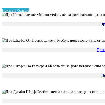
Показать больше
Пр
Про
П