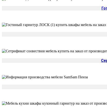
Го
Се