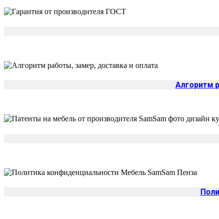
Алгоритм р
Поли