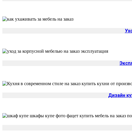
Ух
Эксп
Дизайн ку