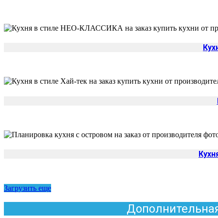
Кух
Кухн
Загрузить еще
Дополнительная