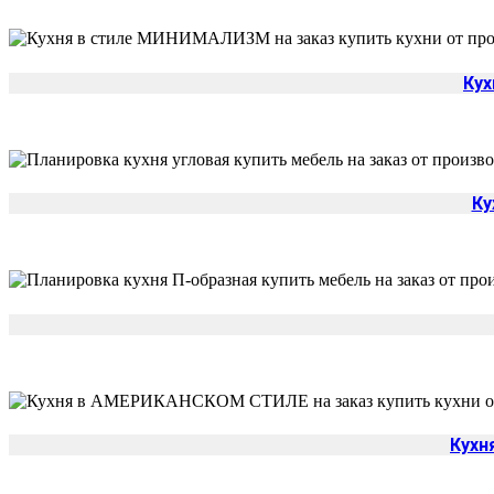
Ку
Ку
Кухн