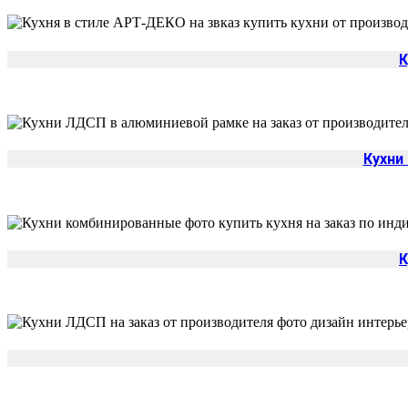
К
Кухни
К