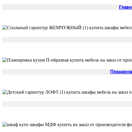
Главн
Планиров