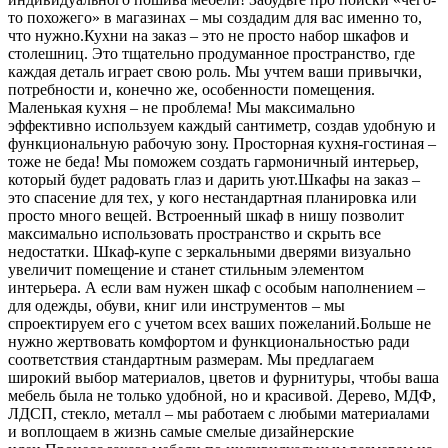
то похожего» в магазинах – мы создадим для вас именно то,
что нужно.Кухни на заказ – это не просто набор шкафов и
столешниц. Это тщательно продуманное пространство, где
каждая деталь играет свою роль. Мы учтем ваши привычки,
потребности и, конечно же, особенности помещения.
Маленькая кухня – не проблема! Мы максимально
эффективно используем каждый сантиметр, создав удобную и
функциональную рабочую зону. Просторная кухня-гостиная –
тоже не беда! Мы поможем создать гармоничный интерьер,
который будет радовать глаз и дарить уют.Шкафы на заказ –
это спасение для тех, у кого нестандартная планировка или
просто много вещей. Встроенный шкаф в нишу позволит
максимально использовать пространство и скрыть все
недостатки. Шкаф-купе с зеркальными дверями визуально
увеличит помещение и станет стильным элементом
интерьера. А если вам нужен шкаф с особым наполнением –
для одежды, обуви, книг или инструментов – мы
спроектируем его с учетом всех ваших пожеланий.Больше не
нужно жертвовать комфортом и функциональностью ради
соответствия стандартным размерам. Мы предлагаем
широкий выбор материалов, цветов и фурнитуры, чтобы ваша
мебель была не только удобной, но и красивой. Дерево, МДФ,
ЛДСП, стекло, металл – мы работаем с любыми материалами
и воплощаем в жизнь самые смелые дизайнерские