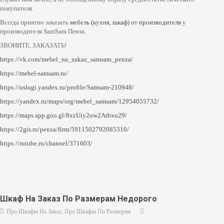
покупателя.
Всегда приятно заказать
мебель (кухня, шкаф) от производителя
у
производителя SamSam Пенза.
ЗВОНИТЕ, ЗАКАЗАТЬ!
https://vk.com/mebel_na_zakaz_samsam_penza/
https://mebel-samsam.ru/
https://uslugi.yandex.ru/profile/Samsam-210948/
https://yandex.ru/maps/org/mebel_samsam/12954055732/
https://maps.app.goo.gl/8xzUiy2ow2Atbxu29/
https://2gis.ru/penza/firm/5911502792085310/
https://rutube.ru/channel/371603/
Шкаф На Заказ По Размерам Недорого
,
Про Шкафы На Заказ
Про Шкафы По Размерам