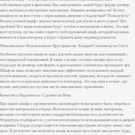
собственные идеи и фантазии. Вы сами решаете, какой будет форма, размер,
цвет, материал и внутреннее наполнение. Никаких компромиссов! Хотите
шкаф-купе во всю стену с зеркальными дверями и подсветкой? Пожалуйста!
Нужен угловой шкаф с множеством полочек для обуви и аксессуаров? Нет
проблем! Все ваши пожелания будут учтены и воплощены в жизнь. Это как
конструктор, где вы сами создаете свой идеальный шкаф, который идеально
впишется в ваш интерьер и будет отражать вашу индивидуальность.
Максимальное Использование Пространства: Каждый Сантиметр на Счету
Особенно актуален шкаф на заказ для небольших квартир или помещений с
нестандартной планировкой. В таких случаях готовые шкафы просто не
подходят по размеру или форме, и драгоценные сантиметры пропадают зря.
Шкаф на заказ позволяет максимально эффективно использовать каждый
уголок комнаты, создать встроенную систему хранения, которая не занимает
много места и идеально вписывается в интерьер. Это как игра в тетрис, где
нужно заполнить все пустые места максимально гармонично.
Качество и Надежность: Сделано на Века
При заказе шкафа у проверенного производителя вы можете быть уверены в
качестве материалов и сборки. Используются только лучшие материалы,
которые соответствуют всем стандартам безопасности и долговечности.
Фурнитура подбирается с учетом интенсивности использования и веса дверей
и ящиков. Сборка осуществляется опытными мастерами, которые знают свое
дело. В результате вы получаете шкаф, который прослужит вам долгие годы,