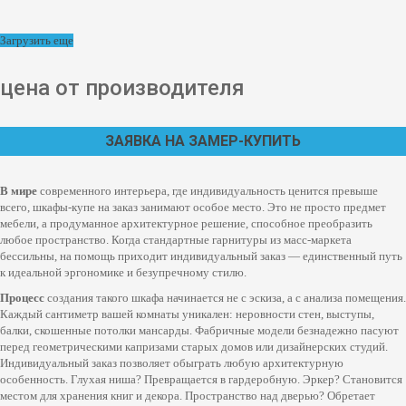
Загрузить еще
цена от производителя
ЗАЯВКА НА ЗАМЕР-КУПИТЬ
В мире
современного интерьера, где индивидуальность ценится превыше
всего, шкафы-купе на заказ занимают особое место. Это не просто предмет
мебели, а продуманное архитектурное решение, способное преобразить
любое пространство. Когда стандартные гарнитуры из масс-маркета
бессильны, на помощь приходит индивидуальный заказ — единственный путь
к идеальной эргономике и безупречному стилю.
Процесс
создания такого шкафа начинается не с эскиза, а с анализа помещения.
Каждый сантиметр вашей комнаты уникален: неровности стен, выступы,
балки, скошенные потолки мансарды. Фабричные модели безнадежно пасуют
перед геометрическими капризами старых домов или дизайнерских студий.
Индивидуальный заказ позволяет обыграть любую архитектурную
особенность. Глухая ниша? Превращается в гардеробную. Эркер? Становится
местом для хранения книг и декора. Пространство над дверью? Обретает