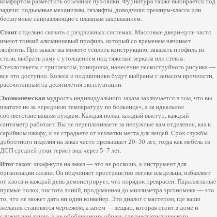
комфортом разместить объемные пуховики. Фурнитура также выбирается под
задачи: подъемные механизмы, газлифты, доводчики премиум-класса или
бесшумные направляющие с плавным закрыванием.
Стоит
отдельно сказать о раздвижных системах. Массовые двери-купе часто
имеют тонкий алюминиевый профиль, который со временем начинает
люфтить. При заказе вы можете усилить конструкцию, заказать профиль из
стали, выбрать раму с утолщением под тяжелые зеркала или стекла.
Стеклопакеты с триплексом, тонировка, нанесение пескоструйного рисунка —
все это доступно. Колеса и подшипники будут выбраны с запасом прочности,
рассчитанным на десятилетия эксплуатации.
Экономическая
мудрость индивидуального заказа заключается в том, что вы
платите не за «среднюю температуру по больнице», а за идеальное
соответствие вашим нуждам. Каждая полка, каждый выступ, каждый
сантиметр работает. Вы не переплачиваете за ненужные вам отделения, как в
серийном шкафу, и не страдаете от нехватки места для вещей. Срок службы
добротного изделия на заказ часто превышает 20–30 лет, тогда как мебель из
ДСП средней руки теряет вид через 5–7 лет.
Итог
таков: шкаф-купе на заказ — это не роскошь, а инструмент для
организации жизни. Он подчиняет пространство логике владельца, избавляет
от хаоса и каждый день демонстрирует, что порядок прекрасен. Параллельные
прямые полок, чистота линий, продуманная до миллиметра эргономика — это
то, что не может дать ни один конвейер. Это диалог с мастером, где ваши
желания становятся чертежом, а затем — вещью, которая стоит в доме и
служит вам лично, а не обобщенному образу среднестатистического