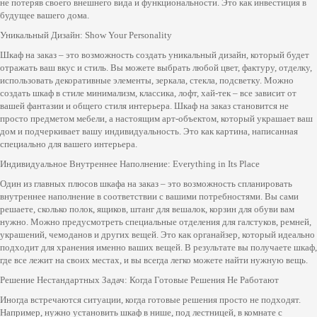
не потеряв своего внешнего вида и функциональности. Это как инвестиция в
будущее вашего дома.
Уникальный Дизайн: Show Your Personality
Шкаф на заказ – это возможность создать уникальный дизайн, который будет
отражать ваш вкус и стиль. Вы можете выбрать любой цвет, фактуру, отделку,
использовать декоративные элементы, зеркала, стекла, подсветку. Можно
создать шкаф в стиле минимализм, классика, лофт, хай-тек – все зависит от
вашей фантазии и общего стиля интерьера. Шкаф на заказ становится не
просто предметом мебели, а настоящим арт-объектом, который украшает ваш
дом и подчеркивает вашу индивидуальность. Это как картина, написанная
специально для вашего интерьера.
Индивидуальное Внутреннее Наполнение: Everything in Its Place
Один из главных плюсов шкафа на заказ – это возможность спланировать
внутреннее наполнение в соответствии с вашими потребностями. Вы сами
решаете, сколько полок, ящиков, штанг для вешалок, корзин для обуви вам
нужно. Можно предусмотреть специальные отделения для галстуков, ремней,
украшений, чемоданов и других вещей. Это как органайзер, который идеально
подходит для хранения именно ваших вещей. В результате вы получаете шкаф,
где все лежит на своих местах, и вы всегда легко можете найти нужную вещь.
Решение Нестандартных Задач: Когда Готовые Решения Не Работают
Иногда встречаются ситуации, когда готовые решения просто не подходят.
Например, нужно установить шкаф в нише, под лестницей, в комнате с