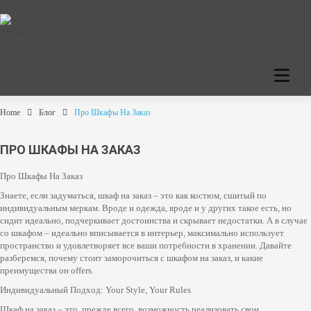
C
a
t
e
Home
Блог
Про Шкафы На Заказ
g
o
r
ПРО ШКАФЫ НА ЗАКАЗ
i
e
Про Шкафы На Заказ
s
Знаете, если задуматься, шкаф на заказ – это как костюм, сшитый по
индивидуальным меркам. Вроде и одежда, вроде и у других такое есть, но
сидит идеально, подчеркивает достоинства и скрывает недостатки. А в случае
со шкафом – идеально вписывается в интерьер, максимально использует
пространство и удовлетворяет все ваши потребности в хранении. Давайте
разберемся, почему стоит заморочиться с шкафом на заказ, и какие
преимущества он offers.
Индивидуальный Подход: Your Style, Your Rules
Шкаф на заказ – это, прежде всего, возможность реализовать свои