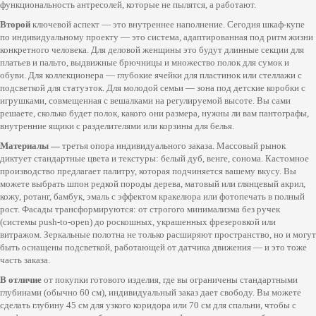
функциональность антресолей, которые не пылятся, а работают.
Второй
ключевой аспект — это внутреннее наполнение. Сегодня шкаф-купе
по индивидуальному проекту — это система, адаптированная под ритм жизни
конкретного человека. Для деловой женщины это будут длинные секции для
платьев и пальто, выдвижные брючницы и множество полок для сумок и
обуви. Для коллекционера — глубокие ячейки для пластинок или стеллажи с
подсветкой для статуэток. Для молодой семьи — зона под детские коробки с
игрушками, совмещенная с вешалками на регулируемой высоте. Вы сами
решаете, сколько будет полок, какого они размера, нужны ли вам пантографы,
внутренние ящики с разделителями или корзины для белья.
Материалы —
третья опора индивидуального заказа. Массовый рынок
диктует стандартные цвета и текстуры: белый дуб, венге, сонома. Кастомное
производство предлагает палитру, которая подчиняется вашему вкусу. Вы
можете выбрать шпон редкой породы дерева, матовый или глянцевый акрил,
кожу, ротанг, бамбук, эмаль с эффектом кракелюра или фотопечать в полный
рост. Фасады трансформируются: от строгого минимализма без ручек
(системы push-to-open) до роскошных, украшенных фрезеровкой или
витражом. Зеркальные полотна не только расширяют пространство, но и могут
быть оснащены подсветкой, работающей от датчика движения — и это тоже
часть заказа.
В отличие
от покупки готового изделия, где вы ограничены стандартными
глубинами (обычно 60 см), индивидуальный заказ дает свободу. Вы можете
сделать глубину 45 см для узкого коридора или 70 см для спальни, чтобы с