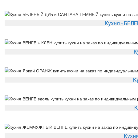
Кухня «БЕЛ
К
К
К
Кухн