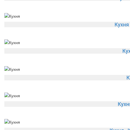
Кухня
Ку
К
Кух