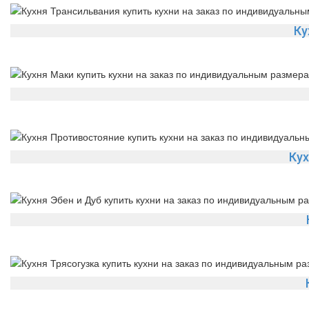
Ку
Ку