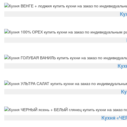
Ку
Кух
Ку
Кухня «ЧЕ