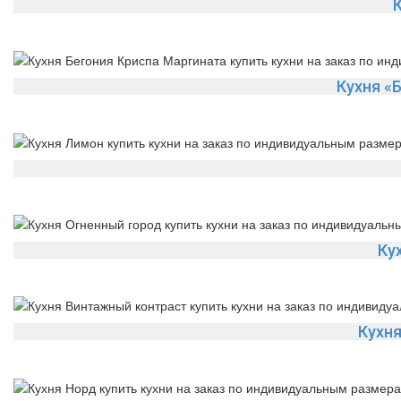
Кухня «
Ку
Кухн