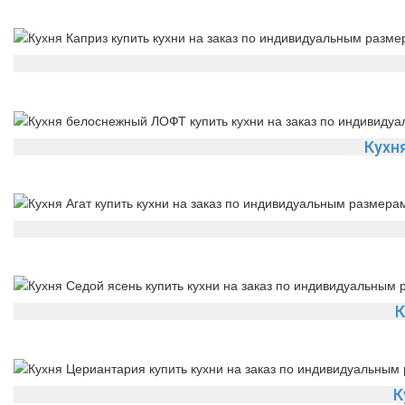
Кухн
К
К