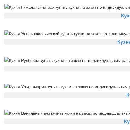
Кух
Кухн
К
Ку