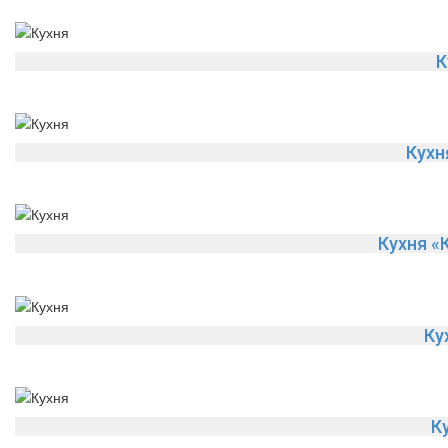
К
Кух
Кухня «
Ку
К