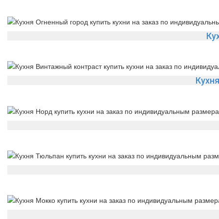
Ку
Кухн