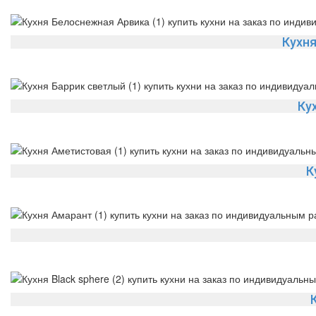
Кухн
Ку
К