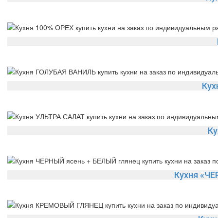
Кух
Ку
Кухня «ЧЕ