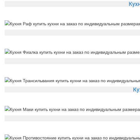
Кух
Ку