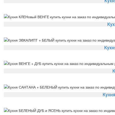
Кух
Кух
Кухн
К
Кухн