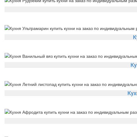
К
Ку
Кух