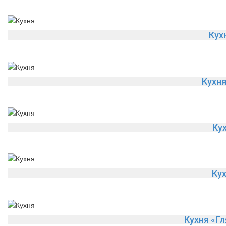
Кух
Кухн
Ку
Ку
Кухня «Г