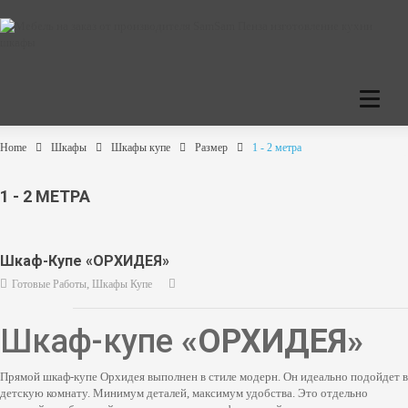
C
a
t
e
Home
Шкафы
Шкафы купе
Размер
1 - 2 метра
g
o
r
1 - 2 МЕТРА
i
e
s
Шкаф-Купе «ОРХИДЕЯ»
,
Готовые Работы
Шкафы Купе
Шкаф-купе
«ОРХИДЕЯ»
Прямой шкаф-купе Орхидея выполнен в стиле модерн. Он идеально подойдет в
детскую комнату. Минимум деталей, максимум удобства. Это отдельно