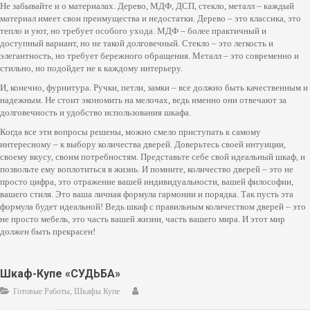
Не забывайте и о материалах. Дерево, МДФ, ДСП, стекло, металл – каждый
материал имеет свои преимущества и недостатки. Дерево – это классика, это
тепло и уют, но требует особого ухода. МДФ – более практичный и
доступный вариант, но не такой долговечный. Стекло – это легкость и
элегантность, но требует бережного обращения. Металл – это современно и
стильно, но подойдет не к каждому интерьеру.
И, конечно, фурнитура. Ручки, петли, замки – все должно быть качественным и
надежным. Не стоит экономить на мелочах, ведь именно они отвечают за
долговечность и удобство использования шкафа.
Когда все эти вопросы решены, можно смело приступать к самому
интересному – к выбору количества дверей. Доверьтесь своей интуиции,
своему вкусу, своим потребностям. Представьте себе свой идеальный шкаф, и
позвольте ему воплотиться в жизнь. И помните, количество дверей – это не
просто цифра, это отражение вашей индивидуальности, вашей философии,
вашего стиля. Это ваша личная формула гармонии и порядка. Так пусть эта
формула будет идеальной! Ведь шкаф с правильным количеством дверей – это
не просто мебель, это часть вашей жизни, часть вашего мира. И этот мир
должен быть прекрасен!
Шкаф-Купе «СУДЬБА»
,
Готовые Работы
Шкафы Купе