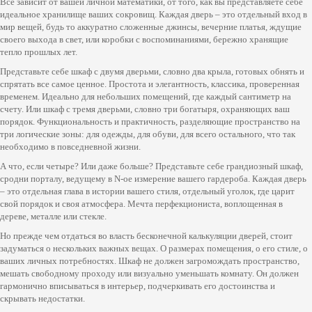
Все зависит от вашей личной математики, от того, как вы представляете себе
идеальное хранилище ваших сокровищ. Каждая дверь – это отдельный вход в
мир вещей, будь то аккуратно сложенные джинсы, вечерние платья, ждущие
своего выхода в свет, или коробки с воспоминаниями, бережно хранящие
тепло прошлых лет.
Представьте себе шкаф с двумя дверьми, словно два крыла, готовых обнять и
спрятать все самое ценное. Простота и элегантность, классика, проверенная
временем. Идеально для небольших помещений, где каждый сантиметр на
счету. Или шкаф с тремя дверьми, словно три богатыря, охраняющих ваш
порядок. Функциональность и практичность, разделяющие пространство на
три логические зоны: для одежды, для обуви, для всего остального, что так
необходимо в повседневной жизни.
А что, если четыре? Или даже больше? Представьте себе грандиозный шкаф,
сродни порталу, ведущему в N-ое измерение вашего гардероба. Каждая дверь
– это отдельная глава в истории вашего стиля, отдельный уголок, где царит
свой порядок и своя атмосфера. Мечта перфекциониста, воплощенная в
дереве, металле или стекле.
Но прежде чем отдаться во власть бесконечной калькуляции дверей, стоит
задуматься о нескольких важных вещах. О размерах помещения, о его стиле, о
ваших личных потребностях. Шкаф не должен загромождать пространство,
мешать свободному проходу или визуально уменьшать комнату. Он должен
гармонично вписываться в интерьер, подчеркивать его достоинства и
скрывать недостатки.