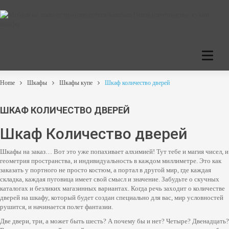
C
a
t
e
Home
Шкафы
Шкафы купе
Шкаф количество дверей
g
o
r
ШКАФ КОЛИЧЕСТВО ДВЕРЕЙ
i
e
Шкаф Количество дверей
s
Шкафы на заказ… Вот это уже попахивает алхимией! Тут тебе и магия чисел, и
геометрия пространства, и индивидуальность в каждом миллиметре. Это как
заказать у портного не просто костюм, а портал в другой мир, где каждая
складка, каждая пуговица имеет свой смысл и значение. Забудьте о скучных
каталогах и безликих магазинных вариантах. Когда речь заходит о количестве
дверей на шкафу, который будет создан специально для вас, мир условностей
рушится, и начинается полет фантазии.
Две двери, три, а может быть шесть? А почему бы и нет? Четыре? Двенадцать?