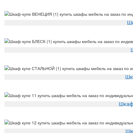
Ш
Шк
Шкаф
Шк