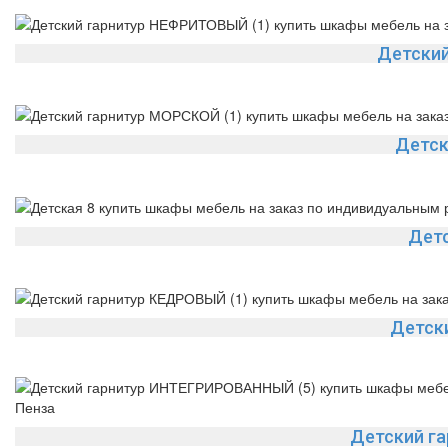
Детски
Детск
Детс
Детск
Детский г