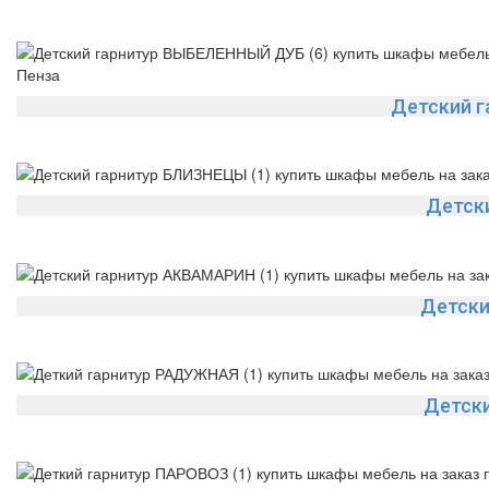
Детский 
Детск
Детски
Детск