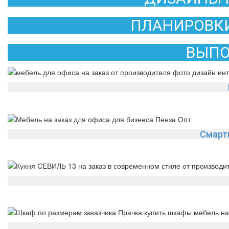
ПЛАНИРОВКИ
ВЫПО
Смартв