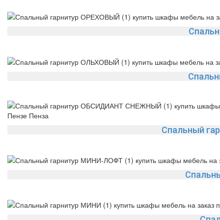
Спальн
Спальн
Спальный га
Спальн
Спал