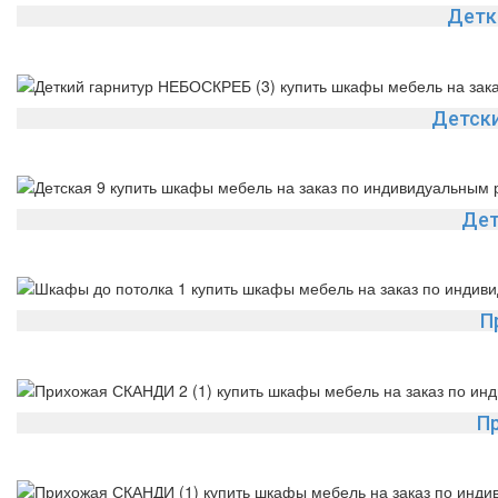
Детк
Детски
Дет
П
П