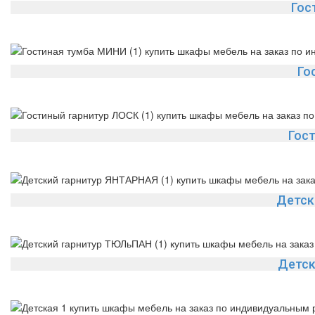
Гос
Го
Гос
Детск
Детск